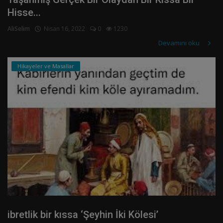
Kayıt olmak
Hisse...
AliSelim
Nisan 16, 2022
0
1230
Devamını oku
Hikayeler ve Masallar
ibretlik bir kıssa ‘Şeyhin İki Kölesi’