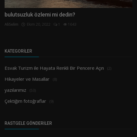
bulutsuzluk özlemi mi dedin?
AliSelim
Ekim 20, 2022
1
1643
KATEGORILER
Esvak Turizm ile Hayata Renkli Bir Pencere Açın
(2)
Hikayeler ve Masallar
(8)
yazılarımız
(53)
Çektiğim fotoğraflar
(9)
RASTGELE GÖNDERILER