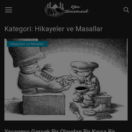
Kategori: Hikayeler ve Masallar
Ana Sayfa
Hikayeler ve Masallar
Çektiğim fotoğraflar
Esvak Turizm ile Hayata Renkli Bir
Pencere Açın
Hikayeler ve Masallar
İletişim
yazılarımız
Giriş yapmak
Yaşanmış Gerçek Bir Olaydan Bir Kıssa Bir