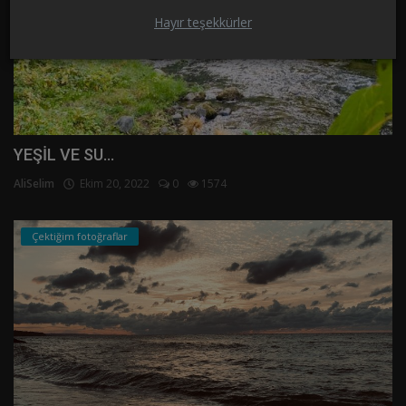
Hayır teşekkürler
YEŞİL VE SU...
AliSelim
Ekim 20, 2022
0
1574
Çektiğim fotoğraflar