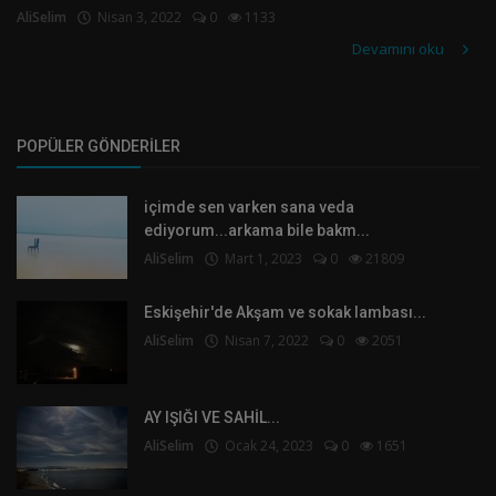
AliSelim
Nisan 3, 2022
0
1133
Devamını oku
POPÜLER GÖNDERILER
içimde sen varken sana veda
ediyorum...arkama bile bakm...
AliSelim
Mart 1, 2023
0
21809
Eskişehir'de Akşam ve sokak lambası...
AliSelim
Nisan 7, 2022
0
2051
AY IŞIĞI VE SAHİL...
AliSelim
Ocak 24, 2023
0
1651