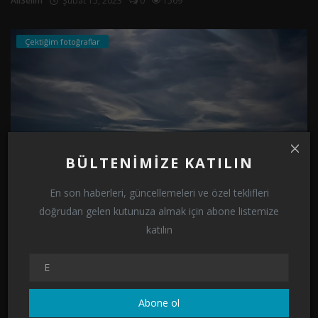
AliSelim
Şubat 15, 2023
0
1569
Çektiğim fotoğraflar
BÜLTENIMIZE KATILIN
En son haberleri, güncellemeleri ve özel teklifleri
AY IŞIĞI VE SAHİL...
doğrudan gelen kutunuza almak için abone listemize
katılın
AliSelim
Ocak 24, 2023
0
1651
Çektiğim fotoğraflar
Abone ol