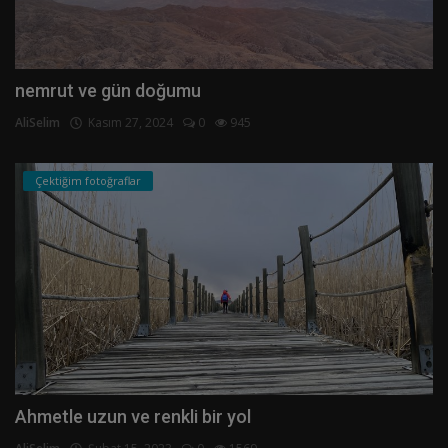
nemrut ve gün doğumu
AliSelim
Kasım 27, 2024
0
945
Çektiğim fotoğraflar
Ahmetle uzun ve renkli bir yol