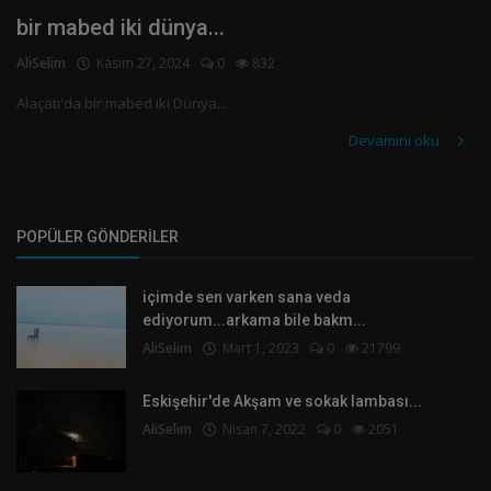
Kayıt olmak
bir mabed iki dünya...
AliSelim
Kasım 27, 2024
0
832
Alaçatı'da bir mabed iki Dünya...
Devamını oku
POPÜLER GÖNDERILER
içimde sen varken sana veda
ediyorum...arkama bile bakm...
AliSelim
Mart 1, 2023
0
21799
Eskişehir'de Akşam ve sokak lambası...
AliSelim
Nisan 7, 2022
0
2051