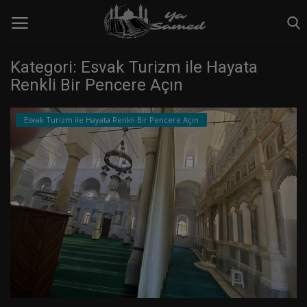
Kategori: Esvak Turizm ile Hayata
Renkli Bir Pencere Açın
Ana Sayfa
Esvak Turizm ile Hayata Renkli Bir Pencere Açın
Çektiğim fotoğraflar
Esvak Turizm ile Hayata Renkli Bir
Pencere Açın
Hikayeler ve Masallar
İletişim
yazılarımız
Giriş yapmak