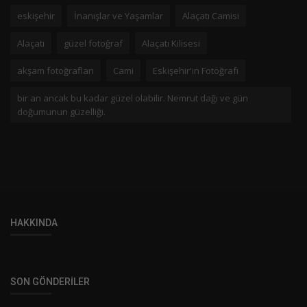
eskişehir
İnanışlar ve Yaşamlar
Alaçatı Camisi
Alaçatı
güzel fotoğraf
Alaçatı Kilisesi
akşam fotoğrafları
Cami
Eskişehir'in Fotoğrafı
bir an ancak bu kadar güzel olabilir. Nemrut dağı ve gün
doğumunun güzelliği.
HAKKINDA
SON GÖNDERILER