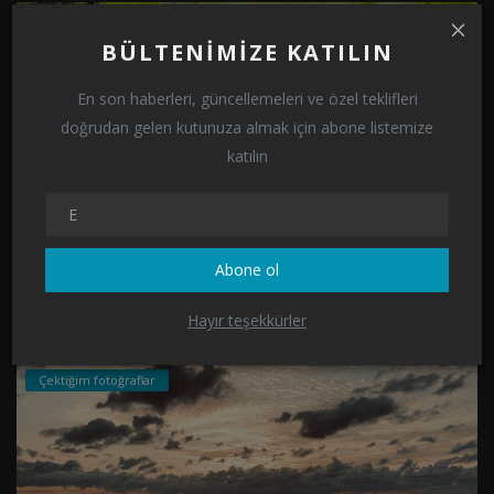
Çektiğim fotoğraflar
BÜLTENIMIZE KATILIN
En son haberleri, güncellemeleri ve özel teklifleri
doğrudan gelen kutunuza almak için abone listemize
katılın
Abone ol
YEŞİL VE SU...
AliSelim
Ekim 20, 2022
0
1573
Hayır teşekkürler
Çektiğim fotoğraflar