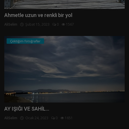
Ahmetle uzun ve renkli bir yol
AliSelim
Şubat 15, 2023
0
1567
Çektiğim fotoğraflar
AY IŞIĞI VE SAHİL...
AliSelim
Ocak 24, 2023
0
1651