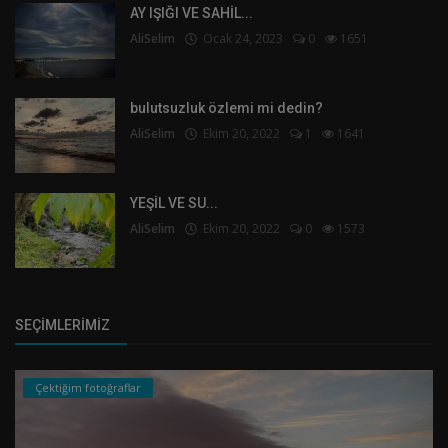
AY IŞIĞI VE SAHİL...
AliSelim
Ocak 24, 2023
0
1651
bulutsuzluk özlemi mi dedin?
AliSelim
Ekim 20, 2022
1
1641
YEŞİL VE SU...
AliSelim
Ekim 20, 2022
0
1573
SEÇIMLERIMIZ
Çektiğim fotoğraflar