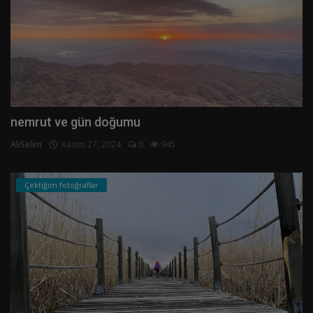
nemrut ve gün doğumu
AliSelim
Kasım 27, 2024
0
945
Çektiğim fotoğraflar