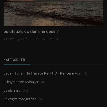
bulutsuzluk özlemi mi dedin?
AliSelim
Ekim 20, 2022
1
1641
KATEGORILER
Esvak Turizm ile Hayata Renkli Bir Pencere Açın
(2)
Hikayeler ve Masallar
(8)
yazılarımız
(53)
Çektiğim fotoğraflar
(9)